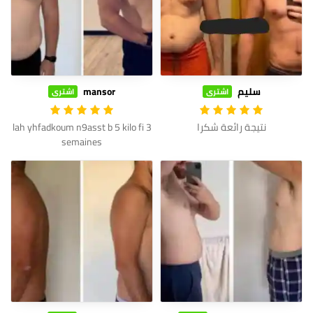
سليم
mansor
اشترى
اشترى
نتيجة رائعة شكرا
lah yhfadkoum n9asst b 5 kilo fi 3
semaines