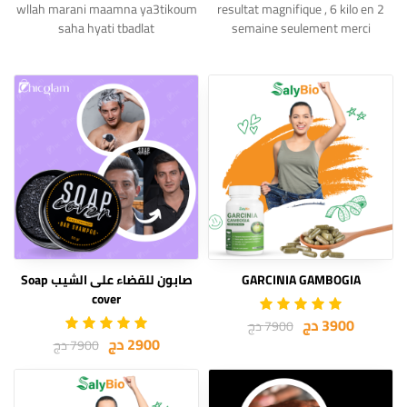
wllah marani maamna ya3tikoum
resultat magnifique , 6 kilo en 2
saha hyati tbadlat
semaine seulement merci
GARCINIA GAMBOGIA
صابون للقضاء على الشيب Soap
cover
3900 دج
7900 دج
2900 دج
7900 دج