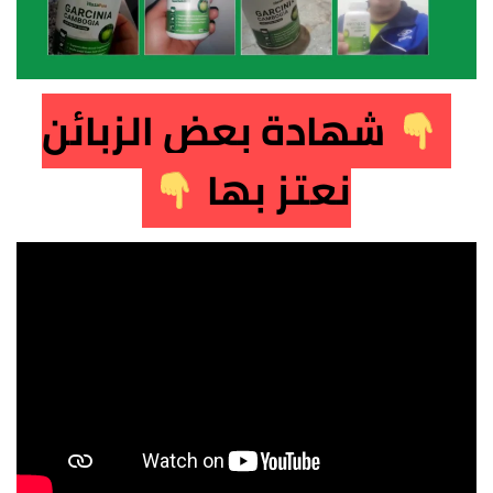
شهادة بعض الزبائن
نعتز بها