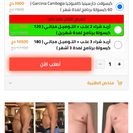
كبسولات جارسينيا كامبوجيا Garcinia Cambogia (
3900 دج
60 كبسولة برنامج لمدة شهر )
7900 دج
العرض الأكثر طلبا حاليا
أريـد شراء 2 علـب + التـوصيـل مجانـي ( 120
7000 دج
كبسولة برنامج لمدة شهرين )
11800 دج
أريـد شراء 3 علـب + التـوصيـل مجانـي ( 180
10500 دج
كبسولة برنامج لمدة 3 أشهر )
17700 دج
1
أطلب الآن
ملخص الطلبية