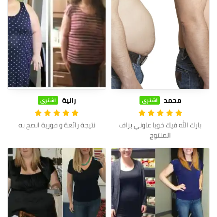
محمد
رانية
اشترى
اشترى
بارك الله فيك خويا عاوني بزاف
نتيجة رائعة و فورية انصح به
المنتوج