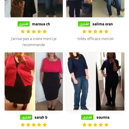
maroua ch
salima oran
اشترى
اشترى
j'arrive pas a croire merci je
tréés efficace merciiii
recommande
sarah b
soumia
اشترى
اشترى