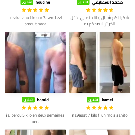
محمد السطايفي
houcine
اشترى
اشترى
شكرا لكم شحال و انا متمني ندخل
barakallaho fikoum 3awni bzzf
الكرش انصحكم به
produit hada
hamid
kamel
اشترى
اشترى
j'ai perdu 5 kilo en deux semaines
na9asst 7 kilo fi un mois sahito
merci