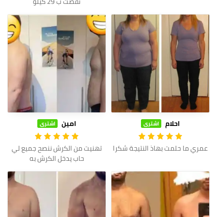
نقصت ب 29 كيلو
احلام
امين
اشترى
اشترى
عمري ما حلمت بهاذ النتيجة شكرا
تهنيت من الكرش ننصح جميع لي
حاب يدخل الكرش به