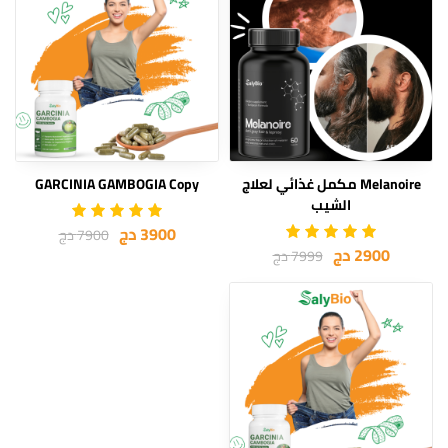
Melanoire مكمل غذائي لعلاج
GARCINIA GAMBOGIA Copy
الشيب
3900 دج
7900 دج
2900 دج
7999 دج