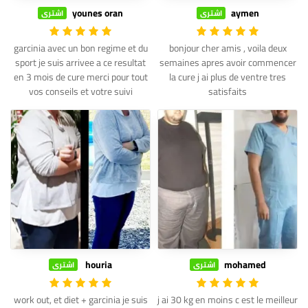
younes oran
aymen
اشترى
اشترى
garcinia avec un bon regime et du
bonjour cher amis , voila deux
sport je suis arrivee a ce resultat
semaines apres avoir commencer
en 3 mois de cure merci pour tout
la cure j ai plus de ventre tres
vos conseils et votre suivi
satisfaits
houria
mohamed
اشترى
اشترى
work out, et diet + garcinia je suis
j ai 30 kg en moins c est le meilleur