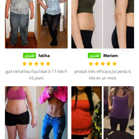
fatiha
Meriem
اشترى
اشترى
ga3 nkhal3ou fiya hbat b 17 kilo fi
produit trés efficace,j'ai perdu 6
45 jours
kilo en un mois