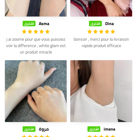
Asma
Dina
اشترى
اشترى
j ai zoome pour que vous puissiez
bonsoir , merci pour la livraison
voir la difference , white glam est
rapide produit efficace
un produit miracle
imene
مروة
اشترى
اشترى