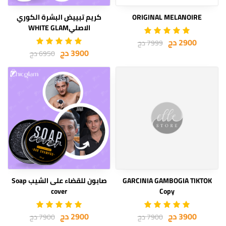
ORIGINAL MELANOIRE
كريم تبييض البشرة الكوري
الاصليWHITE GLAM
2900 دج
7999 دج
3900 دج
6950 دج
GARCINIA GAMBOGIA TIKTOK
صابون للقضاء على الشيب Soap
cover
Copy
3900 دج
2900 دج
7900 دج
7900 دج