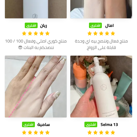
امال
ريان
اشترى
اشترى
منتج فعال وننصح بيه اي وحدة
منتج كوري اصلي وفعال 100 / 100
قابلة على الزواج
ننصحكم به البنات 😎
Selma 13
سامية
اشترى
اشترى