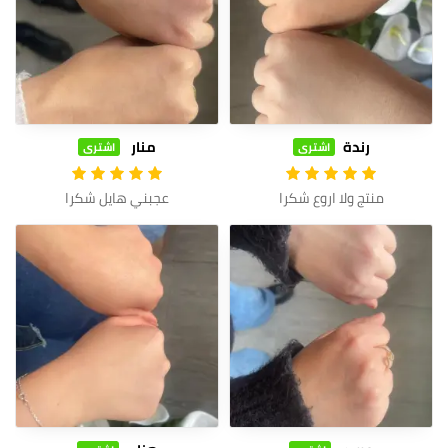
رندة
منار
اشترى
اشترى
منتج ولا اروع شكرا
عجبني هايل شكرا