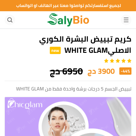
لجميع استفسارتكم تواصلوا معنا عبر الهاتف او الواتساب
كريم تبييض البشرة الكوري
الاصليWHITE GLAM
new
6950 دج
3900 دج
-44%
تبييض الجسم 5 درجات برشة واحدة فقط من WHITE GLAM