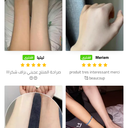
Meriem
ليليا
اشترى
اشترى
produit tres interessant merci
صراحة المنتج عجبني بزاف شكرااا
😍😍
beaucoup 🥰