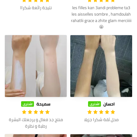
les filles kan 3andi probleme ta3
نتيجة رائعة شكراا
les aisselles sombre , hamdoulah
rahatlii grace a zhite glam merciiiii
🤩
احسان
سميحة
اشترى
اشترى
محل ثقة شكرا جزيلا
منتج جد فعال و يرجعلك البشرة
رطبة و نظرة