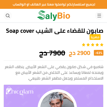
لجميع استفسارتكم تواصلوا معنا عبر الهاتف او الواتساب
صابون للقضاء على الشيب Soap cover
حصريا
7900 دج
2900 دج
-63%
شامبو في شكل صابون يقضي على الشعر الأبيض، ينظف الشعر
ويمنحه لمعانا ويساعد على التخلص من الشعر الأبيض مع
الاستخدام المستمر ويجعل مظهر الشعر طبيعي.