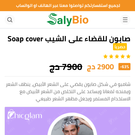
لجميع استفسارتكم تواصلوا معنا عبر الهاتف او الواتساب
صابون للقضاء على الشيب Soap cover
حصريا
7900 دج
2900 دج
-63%
شامبو في شكل صابون يقضي على الشعر الأبيض، ينظف الشعر
ويمنحه لمعانا ويساعد على التخلص من الشعر الأبيض مع
الاستخدام المستمر ويجعل مظهر الشعر طبيعي.