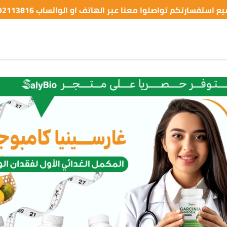
ع استفسارتكم تواصلوا معنا عبر الهاتف او الواتساب 0792113816